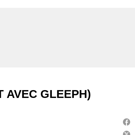
T AVEC GLEEPH)
P