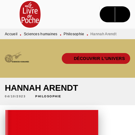
MENU
RECHERCHE
CONTENU
PIED DE PAGE
Accueil
Sciences humaines
Philosophie
Hannah Arendt
•
•
•
DÉCOUVRIR L'UNIVERS
HANNAH ARENDT
04/10/2023
PHILOSOPHIE