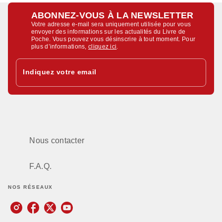
ABONNEZ-VOUS À LA NEWSLETTER
Votre adresse e-mail sera uniquement utilisée pour vous
envoyer des informations sur les actualités du Livre de
Poche. Vous pouvez vous désinscrire à tout moment. Pour
plus d’informations,
cliquez ici
.
Indiquez votre email
Nous contacter
F.A.Q.
NOS RÉSEAUX