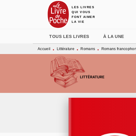
LES LIVRES
MENU
RECHERCHE
CONTENU
QUI VOUS
FONT AIMER
LA VIE
TOUS LES LIVRES
À LA UNE
Accueil
Littérature
Romans
Romans francopho
•
•
•