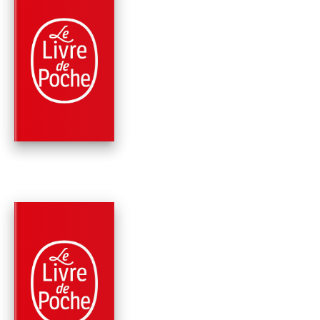
PARUTION : 12/03/2025
168 PAGES
SCIENCE-FICTION
DEMAIN SERA BEAU
PARUTION : 04/10/2023
320 PAGES
PHILOSOPHIE
HANNAH ARENDT