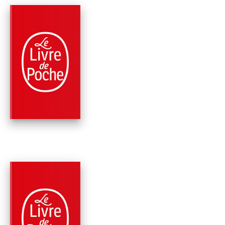
PARUTION : 04/10/2023
256 PAGES
PHILOSOPHIE
L'AMITIÉ
PARUTION : 12/05/2021
192 PAGES
NOUVELLES