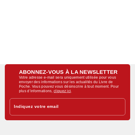
ABONNEZ-VOUS À LA NEWSLETTER
Votre adresse e-mail sera uniquement utilisée pour vous
envoyer des informations sur les actualités du Livre de
Poche. Vous pouvez vous désinscrire à tout moment. Pour
plus d’informations,
cliquez ici
.
Indiquez votre email