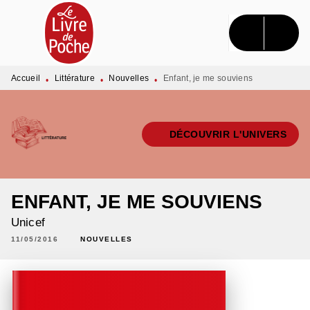
MENU
RECHERCHE
CONTENU
PIED DE PAGE
Accueil
Littérature
Nouvelles
Enfant, je me souviens
•
•
•
DÉCOUVRIR L'UNIVERS
ENFANT, JE ME SOUVIENS
Unicef
11/05/2016
NOUVELLES