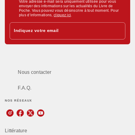
Votre adresse e-mail sera uniquement utilisée pour vous
envoyer des informations sur les actualités du Livre de
Poche. Vous pouvez vous désinscrire à tout moment. Pour
plus d’informations,
cliquez ici
.
Indiquez votre email
Nous contacter
F.A.Q.
NOS RÉSEAUX
Littérature