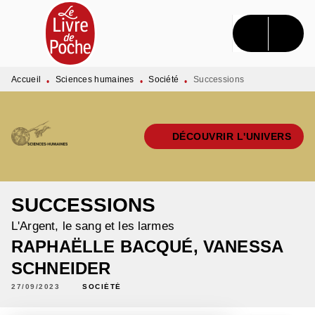
MENU
RECHERCHE
CONTENU
PIED DE PAGE
Accueil
Sciences humaines
Société
Successions
•
•
•
DÉCOUVRIR L'UNIVERS
SUCCESSIONS
L'Argent, le sang et les larmes
RAPHAËLLE BACQUÉ
,
VANESSA
SCHNEIDER
27/09/2023
SOCIÉTÉ