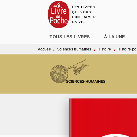
LES LIVRES
MENU
RECHERCHE
CONTENU
QUI VOUS
FONT AIMER
LA VIE
TOUS LES LIVRES
À LA UNE
Accueil
Sciences humaines
Histoire
Histoire p
•
•
•