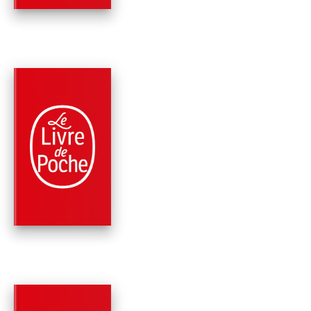
RÉCOMPENSÉ
PARUTION : 29/01/2025
192 PAGES
SOCIÉTÉ
UNE AFFAIRE TRÈS
FRANÇAISE
Raphaëlle Bacqué
Samuel Blumenfeld