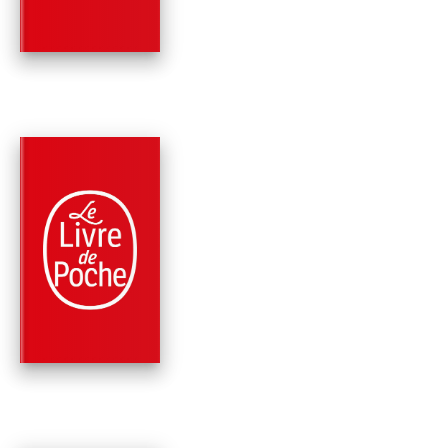
PARUTION : 12/10/2016
256 PAGES
MÉMOIRES
RICHIE
Raphaëlle Bacqué