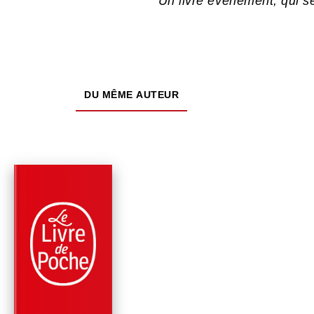
Un livre événement, qui s
DU MÊME AUTEUR
PARUTION : 05/11/2025
192 PAGES
SOCIÉTÉ
SUCCESSIONS,
SECRETS DE FAMIL
Raphaëlle Bacqué
Vanessa Schneider