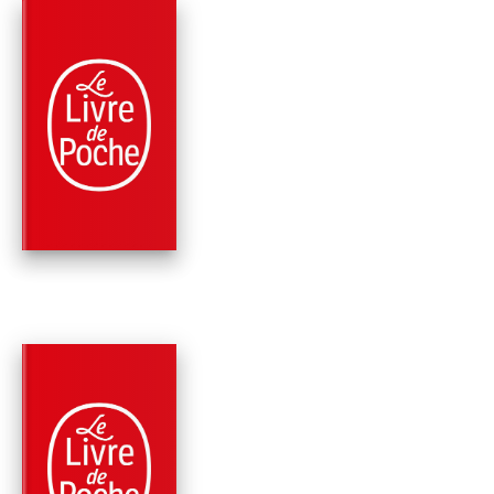
RÉCOMPENSÉ
PARUTION : 05/01/2011
192 PAGES
HISTOIRE
LE DERNIER MORT 
MITTERRAND
Raphaëlle Bacqué
PARUTION : 05/11/2025
192 PAGES
SOCIÉTÉ
SUCCESSIONS,