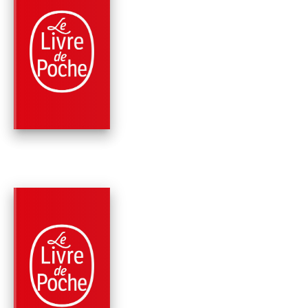
PARUTION : 27/09/2023
240 PAGES
SOCIÉTÉ
SUCCESSIONS
Raphaëlle Bacqué
Vanessa Schneider
PARUTION : 05/02/2020
264 PAGES
SOCIÉTÉ
KAISER KARL
Raphaëlle Bacqué