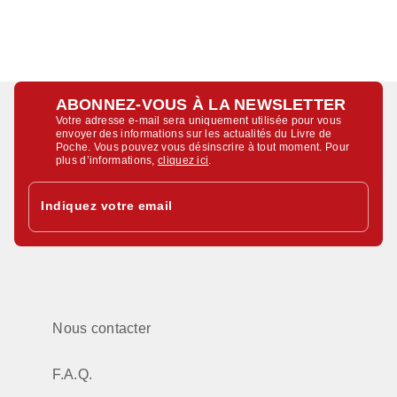
ABONNEZ-VOUS À LA NEWSLETTER
Votre adresse e-mail sera uniquement utilisée pour vous
envoyer des informations sur les actualités du Livre de
Poche. Vous pouvez vous désinscrire à tout moment. Pour
plus d’informations,
cliquez ici
.
Indiquez votre email
Nous contacter
F.A.Q.