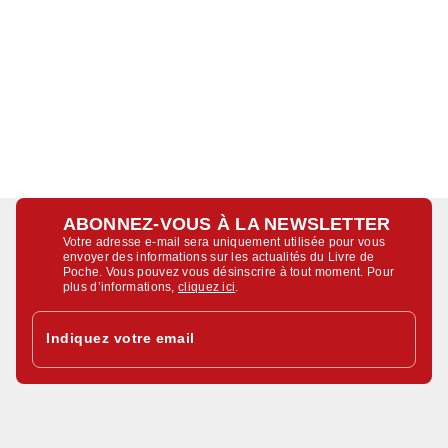
ABONNEZ-VOUS À LA NEWSLETTER
Votre adresse e-mail sera uniquement utilisée pour vous
envoyer des informations sur les actualités du Livre de
Poche. Vous pouvez vous désinscrire à tout moment. Pour
plus d’informations,
cliquez ici
.
Indiquez votre email