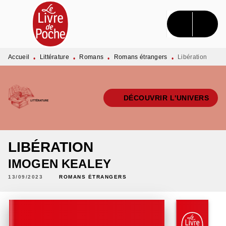
MENU
RECHERCHE
CONTENU
PIED DE PAGE
Accueil
Littérature
Romans
Romans étrangers
Libération
•
•
•
•
DÉCOUVRIR L'UNIVERS
LIBÉRATION
IMOGEN KEALEY
13/09/2023
ROMANS ÉTRANGERS