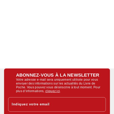
ABONNEZ-VOUS À LA NEWSLETTER
Votre adresse e-mail sera uniquement utilisée pour vous
envoyer des informations sur les actualités du Livre de
Poche. Vous pouvez vous désinscrire à tout moment. Pour
plus d’informations,
cliquez ici
.
Indiquez votre email