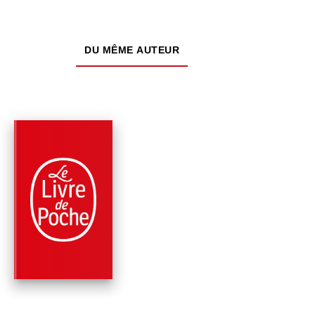
DU MÊME AUTEUR
NOUVEAUTÉ
PARUTION : 01/07/2026
672 PAGES
ROMANS
LA FIRME
John Grisham