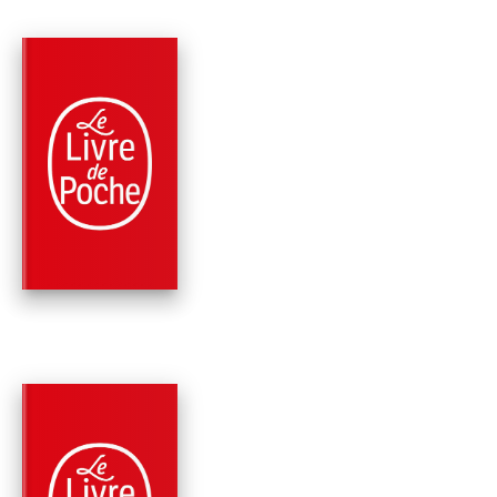
NOUVEAUTÉ
PARUTION : 01/07/2026
600 PAGES
ROMANS
LE MAÎTRE DU JEU
John Grisham
NOUVEAUTÉ
PARUTION : 01/07/2026
816 PAGES
ROMANS