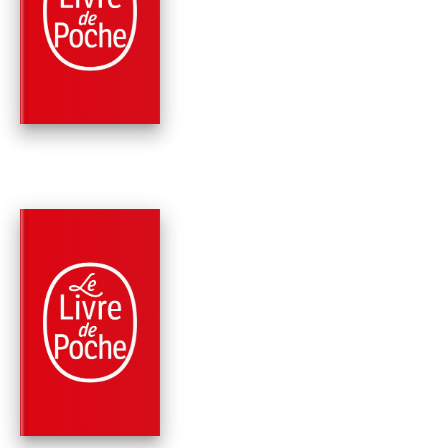
LE DROIT DE TUER
(NON COUPABLE)
John Grisham
NOUVEAUTÉ
PARUTION : 01/07/2026
576 PAGES
ROMANS
L'AFFAIRE PÉLICAN
John Grisham