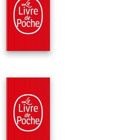
PARUTION : 01/07/2026
648 PAGES
ROMANS
LE CLIENT
John Grisham
PARUTION : 05/11/2025
408 PAGES
ROMANS
LES ADVERSAIRES
John Grisham