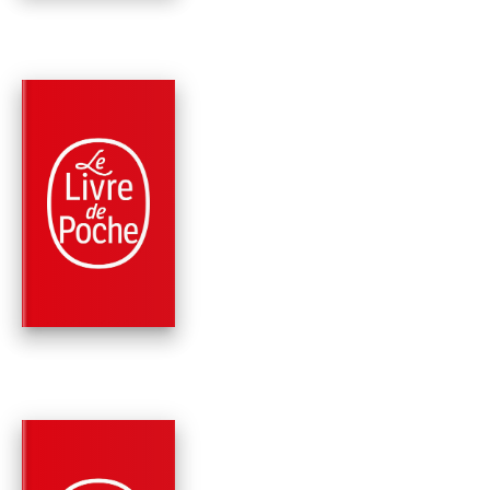
NOUVEAUTÉ
PARUTION : 01/07/2026
744 PAGES
ROMANS
L'IDÉALISTE
John Grisham
NOUVEAUTÉ