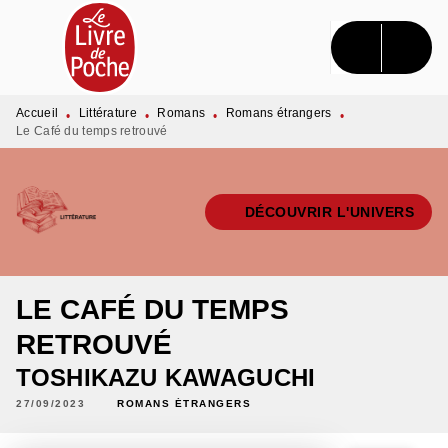
MENU
RECHERCHE
CONTENU
PIED DE PAGE
Accueil
Littérature
Romans
Romans étrangers
•
•
•
•
Le Café du temps retrouvé
DÉCOUVRIR L'UNIVERS
LE CAFÉ DU TEMPS
RETROUVÉ
TOSHIKAZU KAWAGUCHI
27/09/2023
ROMANS ÉTRANGERS