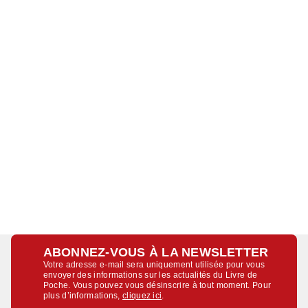
ABONNEZ-VOUS À LA NEWSLETTER
Votre adresse e-mail sera uniquement utilisée pour vous
envoyer des informations sur les actualités du Livre de
Poche. Vous pouvez vous désinscrire à tout moment. Pour
plus d’informations,
cliquez ici
.