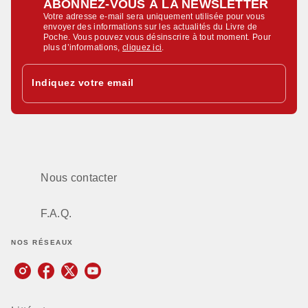
ABONNEZ-VOUS À LA NEWSLETTER
Votre adresse e-mail sera uniquement utilisée pour vous
envoyer des informations sur les actualités du Livre de
Poche. Vous pouvez vous désinscrire à tout moment. Pour
plus d’informations,
cliquez ici
.
Indiquez votre email
Nous contacter
F.A.Q.
NOS RÉSEAUX