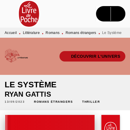
MENU
RECHERCHE
CONTENU
PIED DE PAGE
Accueil
Littérature
Romans
Romans étrangers
Le Système
•
•
•
•
DÉCOUVRIR L'UNIVERS
LE SYSTÈME
RYAN GATTIS
13/09/2023
ROMANS ÉTRANGERS
THRILLER