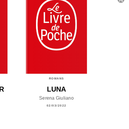
C
ROMANS
R
LUNA
Serena Giuliano
02/03/2022