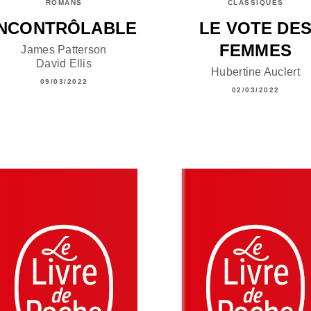
ROMANS
CLASSIQUES
INCONTRÔLABLE
LE VOTE DE
FEMMES
James Patterson
David Ellis
Hubertine Auclert
09/03/2022
02/03/2022