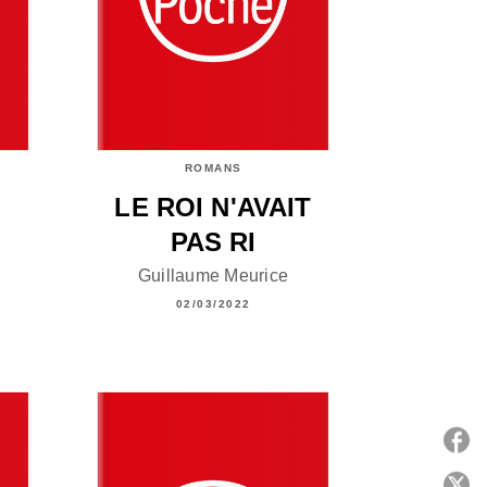
ROMANS
LE ROI N'AVAIT
PAS RI
Guillaume Meurice
02/03/2022
P