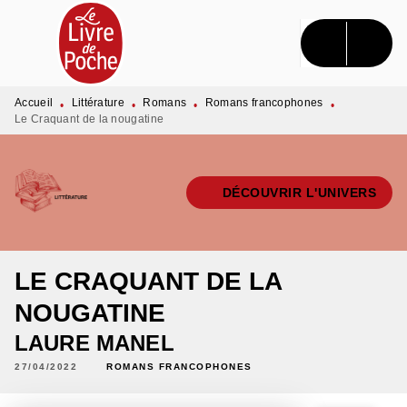
MENU
RECHERCHE
CONTENU
PIED DE PAGE
Accueil
Littérature
Romans
Romans francophones
•
•
•
•
Le Craquant de la nougatine
DÉCOUVRIR L'UNIVERS
LE CRAQUANT DE LA
NOUGATINE
LAURE MANEL
27/04/2022
ROMANS FRANCOPHONES