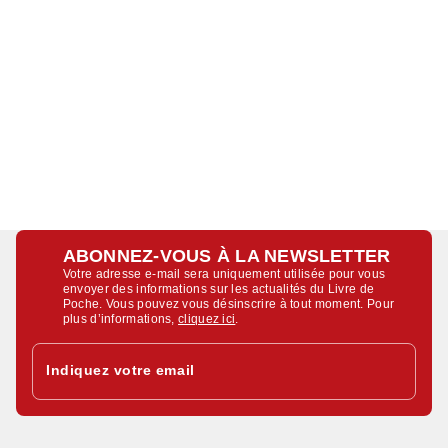
ABONNEZ-VOUS À LA NEWSLETTER
Votre adresse e-mail sera uniquement utilisée pour vous
envoyer des informations sur les actualités du Livre de
Poche. Vous pouvez vous désinscrire à tout moment. Pour
plus d’informations,
cliquez ici
.
Indiquez votre email