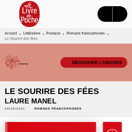
MENU
RECHERCHE
CONTENU
PIED DE PAGE
Accueil
Littérature
Romans
Romans francophones
•
•
•
•
Le Sourire des fées
DÉCOUVRIR L'UNIVERS
LE SOURIRE DES FÉES
LAURE MANEL
28/04/2021
ROMANS FRANCOPHONES