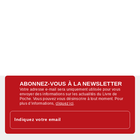
ABONNEZ-VOUS À LA NEWSLETTER
Votre adresse e-mail sera uniquement utilisée pour vous
envoyer des informations sur les actualités du Livre de
Poche. Vous pouvez vous désinscrire à tout moment. Pour
plus d’informations,
cliquez ici
.
Indiquez votre email