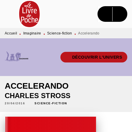
MENU
RECHERCHE
CONTENU
PIED DE PAGE
Accueil
Imaginaire
Science-fiction
Accelerando
•
•
•
DÉCOUVRIR L'UNIVERS
ACCELERANDO
CHARLES STROSS
20/04/2016
SCIENCE-FICTION