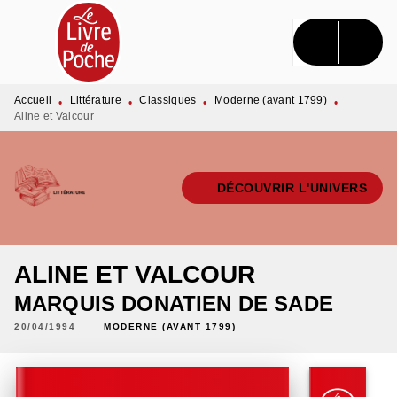
MENU
RECHERCHE
CONTENU
PIED DE PAGE
Accueil
Littérature
Classiques
Moderne (avant 1799)
•
•
•
•
Aline et Valcour
DÉCOUVRIR L'UNIVERS
ALINE ET VALCOUR
MARQUIS DONATIEN DE SADE
20/04/1994
MODERNE (AVANT 1799)