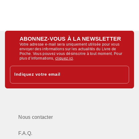
ABONNEZ-VOUS À LA NEWSLETTER
Votre adresse e-mail sera uniquement utilisée pour vous
envoyer des informations sur les actualités du Livre de
Poche. Vous pouvez vous désinscrire à tout moment. Pour
plus d’informations,
cliquez ici
.
Indiquez votre email
Nous contacter
F.A.Q.