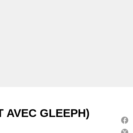
T AVEC GLEEPH)
P