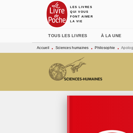
LES LIVRES
MENU
RECHERCHE
CONTENU
QUI VOUS
FONT AIMER
LA VIE
TOUS LES LIVRES
À LA UNE
Accueil
Sciences humaines
Philosophie
Apolog
•
•
•