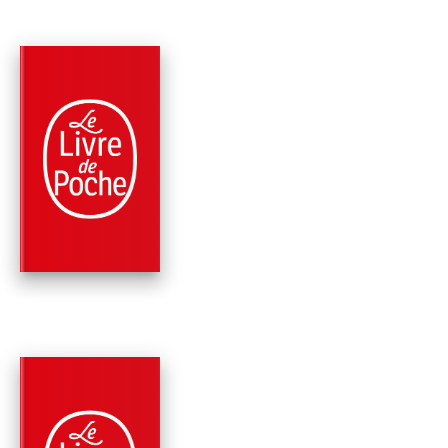
PARUTION : 25/06/1997
96 PAGES
ROMANS
APOLOGIE DE
SOCRATE
Platon
PARUTION : 12/06/1996
352 PAGES