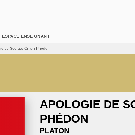
PIED DE PAGE
ESPACE ENSEIGNANT
ie de Socrate-Criton-Phédon
APOLOGIE DE S
PHÉDON
PLATON