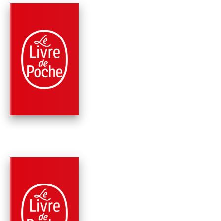
PARUTION : 20/06/2007
320 PAGES
PHILOSOPHIE
PHÈDRE
Platon
PARUTION : 29/09/2004
320 PAGES
PHILOSOPHIE
HIPPIAS MAJEUR,