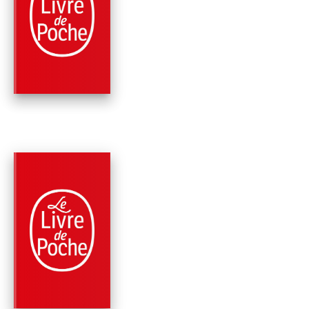
PHILOSOPHIE
GORGIAS
Platon
PARUTION : 18/10/1995
608 PAGES
PHILOSOPHIE
LA RÉPUBLIQUE
Platon