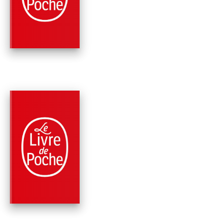
HIPPIAS MINEUR
Platon
PARUTION : 01/07/1999
315 PAGES
PHILOSOPHIE
MÉNON
Platon