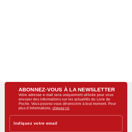
ABONNEZ-VOUS À LA NEWSLETTER
Votre adresse e-mail sera uniquement utilisée pour vous
envoyer des informations sur les actualités du Livre de
Poche. Vous pouvez vous désinscrire à tout moment. Pour
plus d’informations,
cliquez ici
.
Indiquez votre email