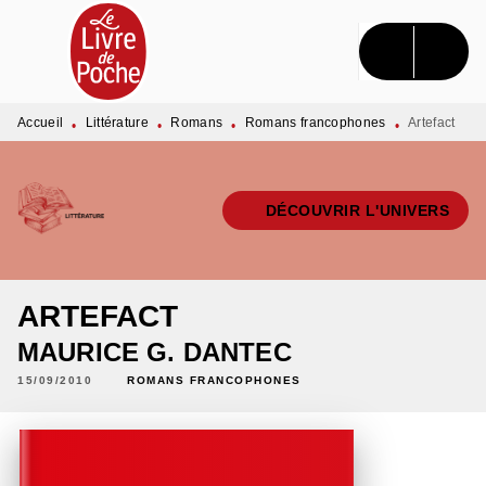
MENU
RECHERCHE
CONTENU
PIED DE PAGE
Accueil
Littérature
Romans
Romans francophones
Artefact
•
•
•
•
DÉCOUVRIR L'UNIVERS
ARTEFACT
MAURICE G. DANTEC
15/09/2010
ROMANS FRANCOPHONES