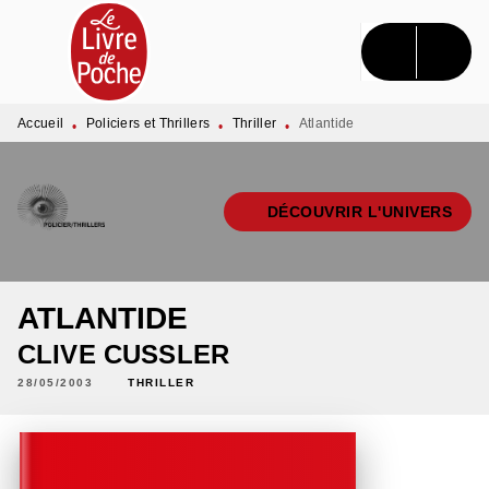
MENU
RECHERCHE
CONTENU
PIED DE PAGE
Accueil
Policiers et Thrillers
Thriller
Atlantide
•
•
•
DÉCOUVRIR L'UNIVERS
ATLANTIDE
CLIVE CUSSLER
28/05/2003
THRILLER