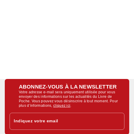
ABONNEZ-VOUS À LA NEWSLETTER
Votre adresse e-mail sera uniquement utilisée pour vous
envoyer des informations sur les actualités du Livre de
Poche. Vous pouvez vous désinscrire à tout moment. Pour
plus d’informations,
cliquez ici
.
Indiquez votre email