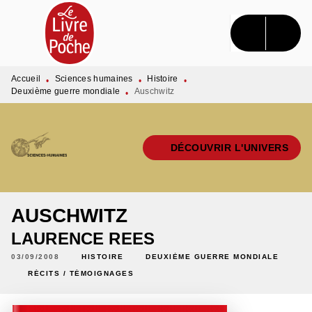
MENU
RECHERCHE
CONTENU
PIED DE PAGE
Accueil
Sciences humaines
Histoire
•
•
•
Deuxième guerre mondiale
Auschwitz
•
DÉCOUVRIR L'UNIVERS
AUSCHWITZ
LAURENCE REES
03/09/2008
HISTOIRE
DEUXIÈME GUERRE MONDIALE
RÉCITS / TÉMOIGNAGES