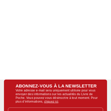
ABONNEZ-VOUS À LA NEWSLETTER
Votre adresse e-mail sera uniquement utilisée pour vous
envoyer des informations sur les actualités du Livre de
Poche. Vous pouvez vous désinscrire à tout moment. Pour
plus d’informations,
cliquez ici
.