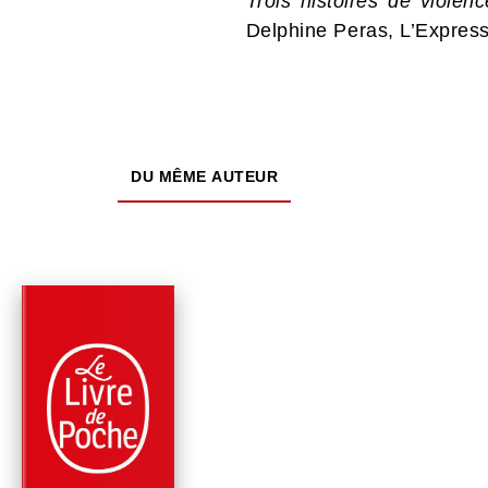
Trois histoires de violen
Delphine Peras, L’Express
DU MÊME AUTEUR
PARUTION : 14/01/2015
192 PAGES
ROMANS
BIOGRAPHIE D'UN
INCONNU
Fabrice Humbert