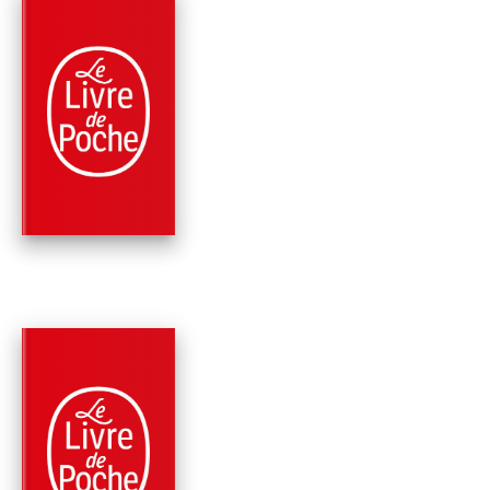
RÉCOMPENSÉ
PARUTION : 07/04/2010
352 PAGES
ROMANS
L'ORIGINE DE LA
VIOLENCE
Fabrice Humbert
PARUTION : 14/01/2015
192 PAGES
ROMANS
BIOGRAPHIE D'UN