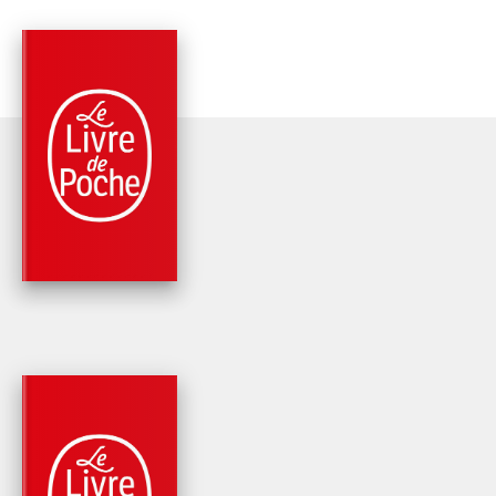
RÉCOMPENSÉ
PARUTION : 07/04/2010
352 PAGES
ROMANS
L'ORIGINE DE LA
VIOLENCE
Fabrice Humbert
PARUTION : 14/01/2015
192 PAGES
ROMANS