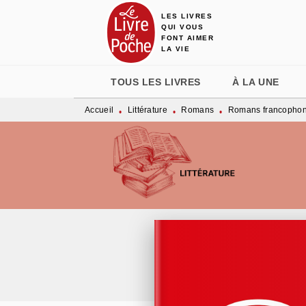
LES LIVRES
MENU
RECHERCHE
CONTENU
QUI VOUS
FONT AIMER
LA VIE
TOUS LES LIVRES
À LA UNE
Accueil
Littérature
Romans
Romans francopho
•
•
•