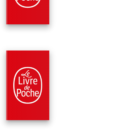
INCONNU
Fabrice Humbert
RÉCOMPENSÉ
PARUTION : 22/08/2012
360 PAGES
ROMANS
LA FORTUNE DE SIL
Fabrice Humbert