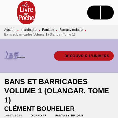
MENU
RECHERCHE
CONTENU
PIED DE PAGE
Accueil
Imaginaire
Fantasy
Fantasy épique
•
•
•
•
Bans et barricades Volume 1 (Olangar, Tome 1)
DÉCOUVRIR L'UNIVERS
BANS ET BARRICADES
VOLUME 1 (OLANGAR, TOME
1)
CLÉMENT BOUHELIER
16/07/2020
OLANGAR
FANTASY ÉPIQUE