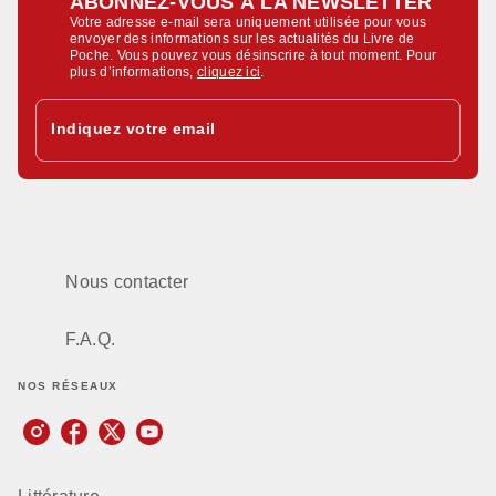
ABONNEZ-VOUS À LA NEWSLETTER
Votre adresse e-mail sera uniquement utilisée pour vous
envoyer des informations sur les actualités du Livre de
Poche. Vous pouvez vous désinscrire à tout moment. Pour
plus d’informations,
cliquez ici
.
Indiquez votre email
Nous contacter
F.A.Q.
NOS RÉSEAUX