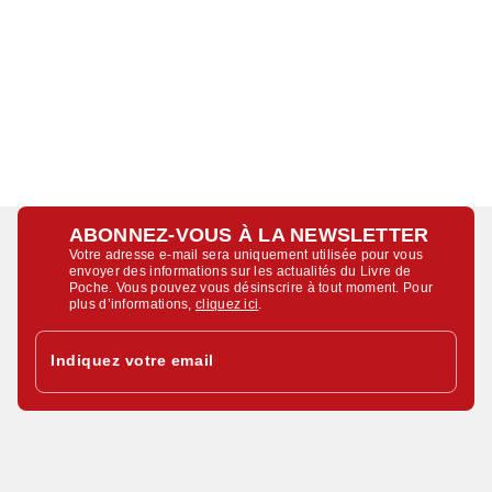
ABONNEZ-VOUS À LA NEWSLETTER
Votre adresse e-mail sera uniquement utilisée pour vous
envoyer des informations sur les actualités du Livre de
Poche. Vous pouvez vous désinscrire à tout moment. Pour
plus d’informations,
cliquez ici
.
Indiquez votre email