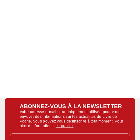
ABONNEZ-VOUS À LA NEWSLETTER
Votre adresse e-mail sera uniquement utilisée pour vous
envoyer des informations sur les actualités du Livre de
Poche. Vous pouvez vous désinscrire à tout moment. Pour
plus d’informations,
cliquez ici
.