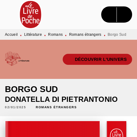
MENU
RECHERCHE
CONTENU
PIED DE PAGE
Accueil
Littérature
Romans
Romans étrangers
Borgo Sud
•
•
•
•
DÉCOUVRIR L'UNIVERS
BORGO SUD
DONATELLA DI PIETRANTONIO
02/01/2025
ROMANS ÉTRANGERS