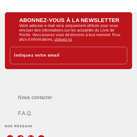
ABONNEZ-VOUS À LA NEWSLETTER
Votre adresse e-mail sera uniquement utilisée pour vous
envoyer des informations sur les actualités du Livre de
Poche. Vous pouvez vous désinscrire à tout moment. Pour
plus d’informations,
cliquez ici
.
Indiquez votre email
Nous contacter
F.A.Q.
NOS RÉSEAUX