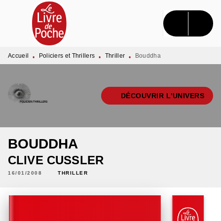
MENU
RECHERCHE
CONTENU
PIED DE PAGE
Accueil
Policiers et Thrillers
Thriller
Bouddha
•
•
•
DÉCOUVRIR L'UNIVERS
BOUDDHA
CLIVE CUSSLER
16/01/2008
THRILLER