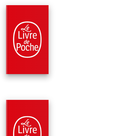
PARUTION : 28/01/2026
408 PAGES
ROMANS
LONG ISLAND
Colm Tóibín
PARUTION : 16/04/2025
528 PAGES
ROMANS