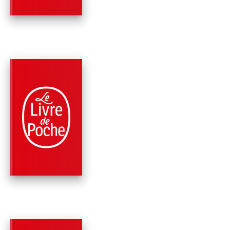
PARUTION : 28/01/2026
408 PAGES
ROMANS
LONG ISLAND
Colm Tóibín