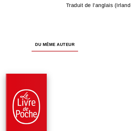
Traduit de l’anglais (Irla
DU MÊME AUTEUR
À PARAÎTRE
PARUTION : 02/09/2026
480 PAGES
ROMANS
NORA WEBSTER
Colm Tóibín