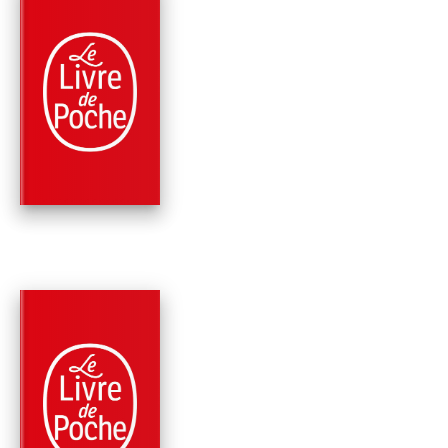
PARUTION : 16/04/2025
528 PAGES
ROMANS
LE MAÎTRE
Colm Tóibín
RÉCOMPENSÉ
PARUTION : 07/02/2024
672 PAGES
ROMANS
LE MAGICIEN