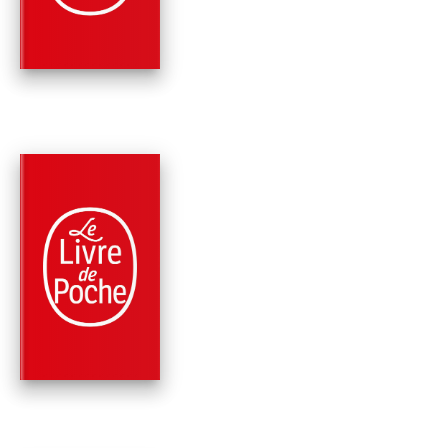
Colm Tóibín
À PARAÎTRE
PARUTION : 02/09/2026
480 PAGES
ROMANS
NORA WEBSTER
Colm Tóibín