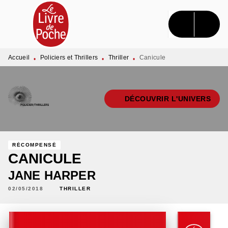
MENU
RECHERCHE
CONTENU
PIED DE PAGE
Accueil
Policiers et Thrillers
Thriller
Canicule
•
•
•
DÉCOUVRIR L'UNIVERS
RÉCOMPENSÉ
CANICULE
JANE HARPER
02/05/2018
THRILLER