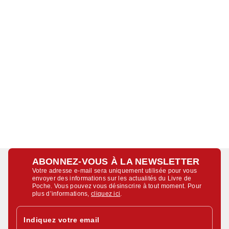
ABONNEZ-VOUS À LA NEWSLETTER
Votre adresse e-mail sera uniquement utilisée pour vous
envoyer des informations sur les actualités du Livre de
Poche. Vous pouvez vous désinscrire à tout moment. Pour
plus d’informations,
cliquez ici
.
Indiquez votre email