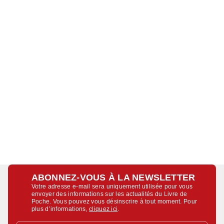
ABONNEZ-VOUS À LA NEWSLETTER
Votre adresse e-mail sera uniquement utilisée pour vous
envoyer des informations sur les actualités du Livre de
Poche. Vous pouvez vous désinscrire à tout moment. Pour
plus d’informations,
cliquez ici
.