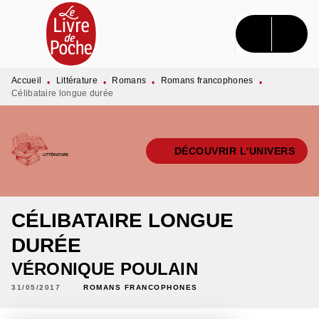
MENU
RECHERCHE
CONTENU
PIED DE PAGE
Accueil
Littérature
Romans
Romans francophones
•
•
•
•
Célibataire longue durée
DÉCOUVRIR L'UNIVERS
CÉLIBATAIRE LONGUE
DURÉE
VÉRONIQUE POULAIN
31/05/2017
ROMANS FRANCOPHONES