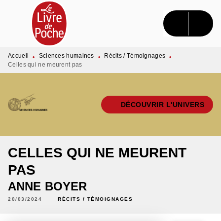
MENU
RECHERCHE
CONTENU
PIED DE PAGE
Accueil
Sciences humaines
Récits / Témoignages
•
•
•
Celles qui ne meurent pas
DÉCOUVRIR L'UNIVERS
CELLES QUI NE MEURENT
PAS
ANNE BOYER
20/03/2024
RÉCITS / TÉMOIGNAGES