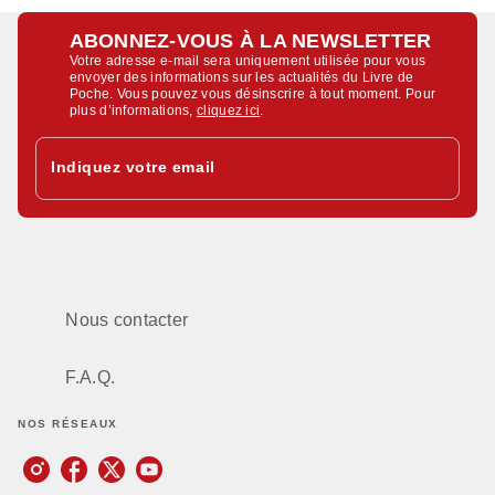
ABONNEZ-VOUS À LA NEWSLETTER
Votre adresse e-mail sera uniquement utilisée pour vous
envoyer des informations sur les actualités du Livre de
Poche. Vous pouvez vous désinscrire à tout moment. Pour
plus d’informations,
cliquez ici
.
Indiquez votre email
Nous contacter
F.A.Q.
NOS RÉSEAUX