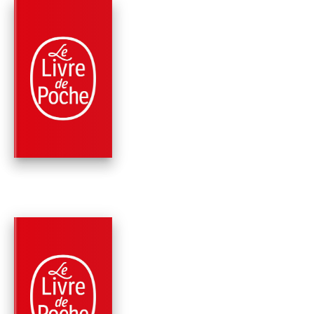
PARUTION : 02/01/2026
192 PAGES
ROMANS
COMMANDANT
Sandro Veronesi
Edoardo de Angelis
PARUTION : 24/08/2022
384 PAGES
ROMANS
LE COLIBRI