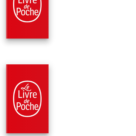
COMMANDANT
Sandro Veronesi
Edoardo de Angelis
PARUTION : 24/08/2022
384 PAGES
ROMANS
LE COLIBRI
Sandro Veronesi