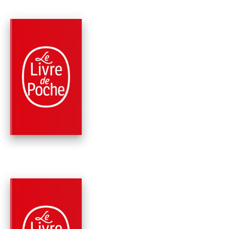
PARUTION : 29/08/2012
288 PAGES
ROMANS
TERRAIN VAGUE
Sandro Veronesi
PARUTION : 02/01/2026
192 PAGES
ROMANS