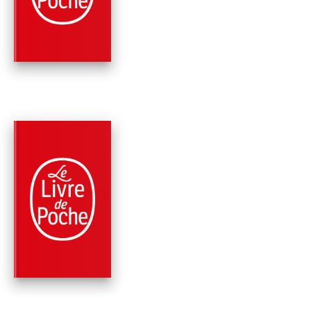
Sandro Veronesi
PARUTION : 11/10/2017
480 PAGES
ROMANS
TERRES RARES
Sandro Veronesi