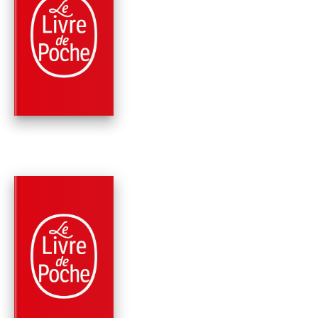
PARUTION : 10/04/2019
480 PAGES
THRILLER
MIRAGE
Clive Cussler
Jack Du Brul
PARUTION : 09/01/2019
432 PAGES
THRILLER
LES TOMBES D'ATTI
Clive Cussler
Thomas Perry