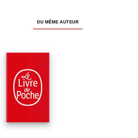
DU MÊME AUTEUR
PARUTION : 02/02/2022
480 PAGES
ROMANS
VAISSEAU FANTÔM
Clive Cussler
Graham Brown