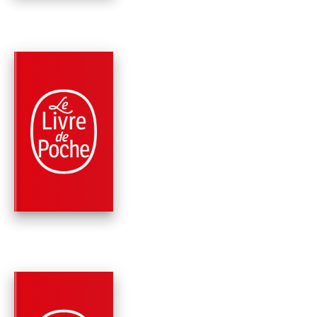
PARUTION : 09/10/2019
408 PAGES
THRILLER
LES SECRETS MAYA
Clive Cussler
Thomas Perry