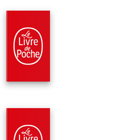
PARUTION : 10/02/2021
552 PAGES
THRILLER
PROJET PIRANHA
Clive Cussler
Boyd Morrison
PARUTION : 04/11/2020
456 PAGES
THRILLER