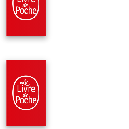
L'OEIL DU PARADIS
Clive Cussler
Russell Blake
PARUTION : 08/01/2020
432 PAGES
THRILLER
L'HEURE H
Clive Cussler
Graham Brown