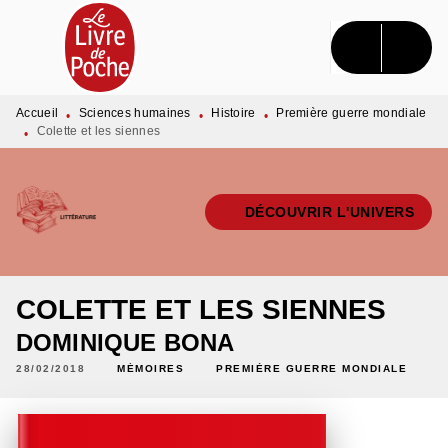
MENU
RECHERCHE
CONTENU
PIED DE PAGE
Accueil
Sciences humaines
Histoire
Première guerre mondiale
•
•
•
Colette et les siennes
•
DÉCOUVRIR L'UNIVERS
COLETTE ET LES SIENNES
DOMINIQUE BONA
28/02/2018
MÉMOIRES
PREMIÈRE GUERRE MONDIALE