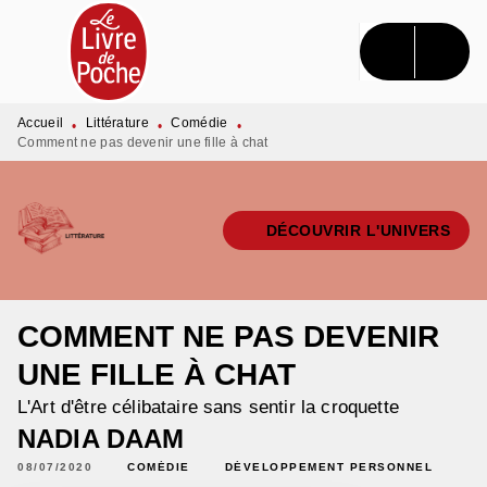
MENU
RECHERCHE
CONTENU
PIED DE PAGE
Accueil
Littérature
Comédie
•
•
•
Comment ne pas devenir une fille à chat
DÉCOUVRIR L'UNIVERS
COMMENT NE PAS DEVENIR
UNE FILLE À CHAT
L'Art d'être célibataire sans sentir la croquette
NADIA DAAM
08/07/2020
COMÉDIE
DÉVELOPPEMENT PERSONNEL