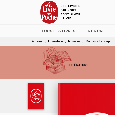
LES LIVRES
MENU
RECHERCHE
CONTENU
QUI VOUS
FONT AIMER
LA VIE
TOUS LES LIVRES
À LA UNE
Accueil
Littérature
Romans
Romans francopho
•
•
•