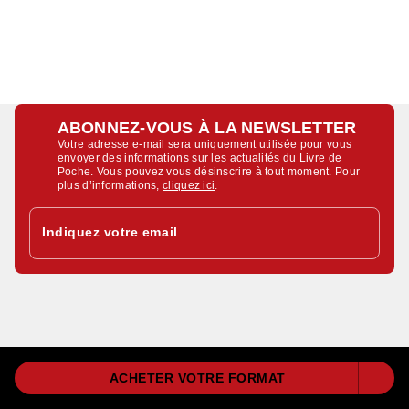
ABONNEZ-VOUS À LA NEWSLETTER
Votre adresse e-mail sera uniquement utilisée pour vous
envoyer des informations sur les actualités du Livre de
Poche. Vous pouvez vous désinscrire à tout moment. Pour
plus d’informations,
cliquez ici
.
Indiquez votre email
Nous contacter
ACHETER VOTRE FORMAT
F.A.Q.