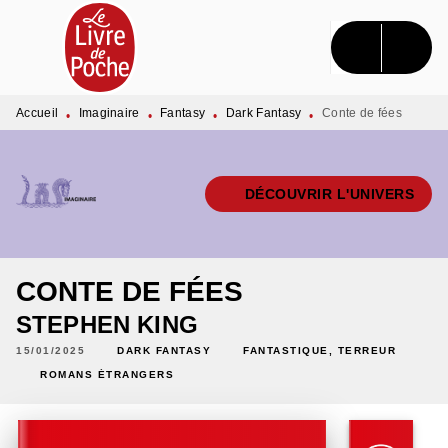
MENU
RECHERCHE
CONTENU
PIED DE PAGE
Accueil
Imaginaire
Fantasy
Dark Fantasy
Conte de fées
•
•
•
•
DÉCOUVRIR L'UNIVERS
CONTE DE FÉES
STEPHEN KING
15/01/2025
DARK FANTASY
FANTASTIQUE, TERREUR
ROMANS ÉTRANGERS