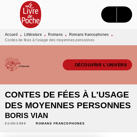
MENU
RECHERCHE
CONTENU
PIED DE PAGE
Accueil
Littérature
Romans
Romans francophones
•
•
•
•
Contes de fées à l'usage des moyennes personnes
DÉCOUVRIR L'UNIVERS
CONTES DE FÉES À L'USAGE
DES MOYENNES PERSONNES
BORIS VIAN
01/09/1999
ROMANS FRANCOPHONES