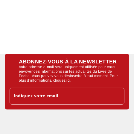
ABONNEZ-VOUS À LA NEWSLETTER
Votre adresse e-mail sera uniquement utilisée pour vous
envoyer des informations sur les actualités du Livre de
Poche. Vous pouvez vous désinscrire à tout moment. Pour
plus d’informations,
cliquez ici
.
Indiquez votre email