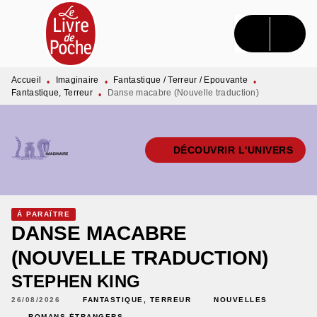
MENU
RECHERCHE
CONTENU
PIED DE PAGE
Accueil
Imaginaire
Fantastique / Terreur / Epouvante
•
•
•
Fantastique, Terreur
Danse macabre (Nouvelle traduction)
•
DÉCOUVRIR L'UNIVERS
À PARAÎTRE
DANSE MACABRE
(NOUVELLE TRADUCTION)
STEPHEN KING
26/08/2026
FANTASTIQUE, TERREUR
NOUVELLES
ROMANS ÉTRANGERS