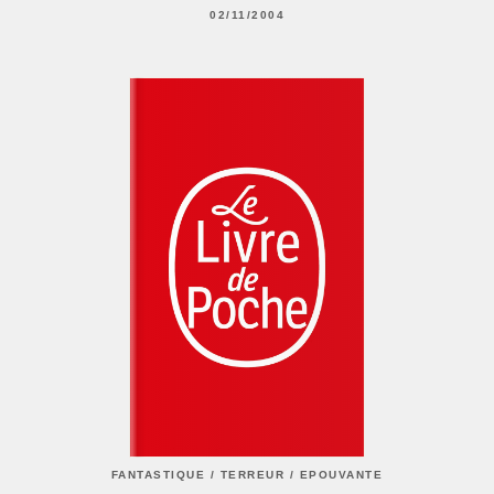
02/11/2004
FANTASTIQUE / TERREUR / EPOUVANTE