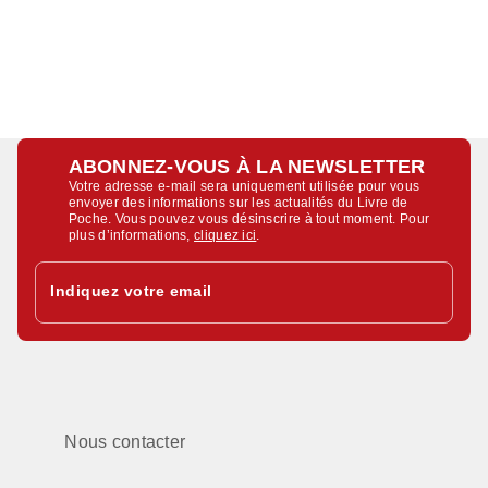
ABONNEZ-VOUS À LA NEWSLETTER
Votre adresse e-mail sera uniquement utilisée pour vous
envoyer des informations sur les actualités du Livre de
Poche. Vous pouvez vous désinscrire à tout moment. Pour
plus d’informations,
cliquez ici
.
Indiquez votre email
Nous contacter