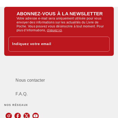
ABONNEZ-VOUS À LA NEWSLETTER
Votre adresse e-mail sera uniquement utilisée pour vous
envoyer des informations sur les actualités du Livre de
Poche. Vous pouvez vous désinscrire à tout moment. Pour
plus d’informations,
cliquez ici
.
Indiquez votre email
Nous contacter
F.A.Q.
NOS RÉSEAUX