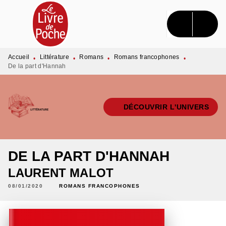
MENU
RECHERCHE
CONTENU
PIED DE PAGE
Accueil
Littérature
Romans
Romans francophones
•
•
•
•
De la part d'Hannah
DÉCOUVRIR L'UNIVERS
DE LA PART D'HANNAH
LAURENT MALOT
08/01/2020
ROMANS FRANCOPHONES