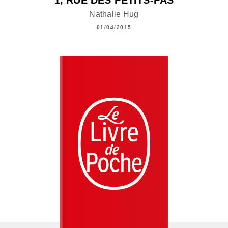
1, RUE DES PETITS-PAS
Nathalie Hug
01/04/2015