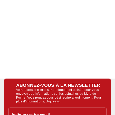
ABONNEZ-VOUS À LA NEWSLETTER
Votre adresse e-mail sera uniquement utilisée pour vous
envoyer des informations sur les actualités du Livre de
Poche. Vous pouvez vous désinscrire à tout moment. Pour
plus d’informations,
cliquez ici
.
Indiquez votre email