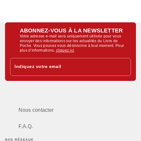
ABONNEZ-VOUS À LA NEWSLETTER
Votre adresse e-mail sera uniquement utilisée pour vous
envoyer des informations sur les actualités du Livre de
Poche. Vous pouvez vous désinscrire à tout moment. Pour
plus d’informations,
cliquez ici
.
Indiquez votre email
Nous contacter
F.A.Q.
NOS RÉSEAUX